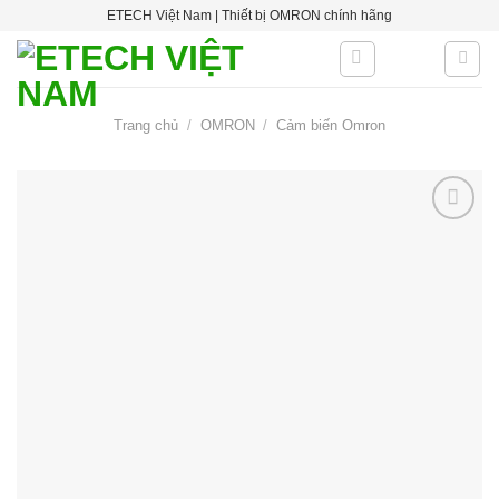
Skip
ETECH Việt Nam | Thiết bị OMRON chính hãng
to
content
Trang chủ
/
OMRON
/
Cảm biến Omron
Add to
wishlist