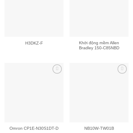
Add to
Add to
wishlist
wishlist
Khởi động mềm Allen
H3DKZ-F
Bradley 150-C85NBD
Add to
Add to
wishlist
wishlist
Omron CP1E-N30S1DT-D
NB10W-TW01B