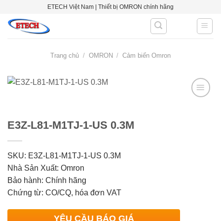
Skip
ETECH Việt Nam | Thiết bị OMRON chính hãng
to
content
Trang chủ
/
OMRON
/
Cảm biến Omron
E3Z-L81-M1TJ-1-US 0.3M
Add to
wishlist
SKU: E3Z-L81-M1TJ-1-US 0.3M
Nhà Sản Xuất: Omron
Bảo hành: Chính hãng
Chứng từ: CO/CQ, hóa đơn VAT
YÊU CẦU BÁO GIÁ