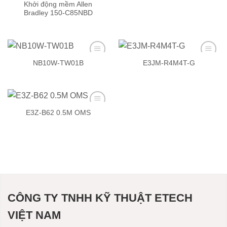
Khởi động mềm Allen
Add to
Add to
Bradley 150-C85NBD
wishlist
wishlist
NB10W-TW01B
E3JM-R4M4T-G
Add to
Add to
wishlist
wishlist
E3Z-B62 0.5M OMS
Add to
wishlist
CÔNG TY TNHH KỸ THUẬT ETECH
VIỆT NAM