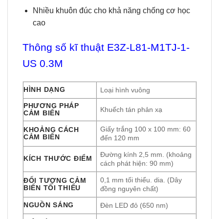
Nhiều khuôn đúc cho khả năng chống cơ học
cao
Thông số kĩ thuật E3Z-L81-M1TJ-1-
US 0.3M
HÌNH DẠNG
Loại hình vuông
PHƯƠNG PHÁP
Khuếch tán phản xạ
CẢM BIẾN
Giấy trắng 100 x 100 mm: 60
KHOẢNG CÁCH
CẢM BIẾN
đến 120 mm
Đường kính 2,5 mm. (khoảng
KÍCH THƯỚC ĐIỂM
cách phát hiện: 90 mm)
0,1 mm tối thiểu. dia. (Dây
ĐỐI TƯỢNG CẢM
BIẾN TỐI THIỂU
đồng nguyên chất)
NGUỒN SÁNG
Đèn LED đỏ (650 nm)