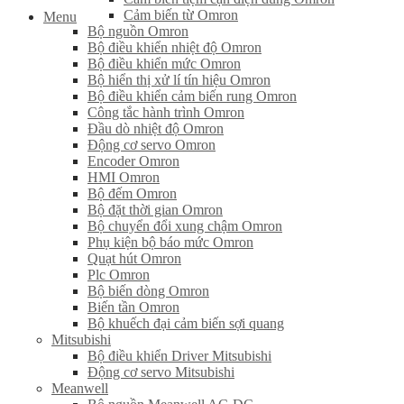
Cảm biến từ Omron
Menu
Bộ nguồn Omron
Bộ điều khiển nhiệt độ Omron
Bộ điều khiển mức Omron
Bộ hiển thị xử lí tín hiệu Omron
Bộ điều khiển cảm biến rung Omron
Công tắc hành trình Omron
Đầu dò nhiệt độ Omron
Động cơ servo Omron
Encoder Omron
HMI Omron
Bộ đếm Omron
Bộ đặt thời gian Omron
Bộ chuyển đổi xung chậm Omron
Phụ kiện bộ báo mức Omron
Quạt hút Omron
Plc Omron
Bộ biến dòng Omron
Biến tần Omron
Bộ khuếch đại cảm biến sợi quang
Mitsubishi
Bộ điều khiển Driver Mitsubishi
Động cơ servo Mitsubishi
Meanwell