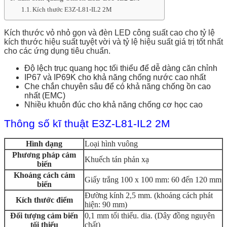
Kích thước E3Z-L81-IL2 2M
Kích thước vỏ nhỏ gọn và đèn LED công suất cao cho tỷ lệ
kích thước hiệu suất tuyệt vời và tỷ lệ hiệu suất giá trị tốt nhất
cho các ứng dụng tiêu chuẩn.
Độ lệch trục quang học tối thiểu để dễ dàng căn chỉnh
IP67 và IP69K cho khả năng chống nước cao nhất
Che chắn chuyên sâu để có khả năng chống ồn cao
nhất (EMC)
Nhiều khuôn đúc cho khả năng chống cơ học cao
Thông số kĩ thuật E3Z-L81-IL2 2M
Hình dạng
Loại hình vuông
Phương pháp cảm
Khuếch tán phản xạ
biến
Khoảng cách cảm
Giấy trắng 100 x 100 mm: 60 đến 120 mm
biến
Đường kính 2,5 mm. (khoảng cách phát
Kích thước điểm
hiện: 90 mm)
Đối tượng cảm biến
0,1 mm tối thiểu. dia. (Dây đồng nguyên
tối thiểu
chất)