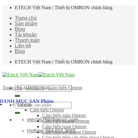
Skip
ETECH Việt Nam | Thiết bị OMRON chính hãng
to
Trang chủ
content
Sản phẩm
Blog
Tài khoản
Thanh toán
Liên hệ
Blog
ETECH Việt Nam | Thiết bị OMRON chính hãng
Tìm
Trang chủ
/
OMRON
/
Cảm biến Omron
kiếm:
DANH MỤC SẢN Phẩm
Omron
Tìm
Cảm biến Omron
kiếm:
Cảm biến màu Omron
etech6789@gmail.com
Cảm biến quang Omron
Cảm biến rung Omron
Hotline: 094 616 3689
Cảm biến sợi quang Omron
Cảm biến tiệm cận điện dung Omron