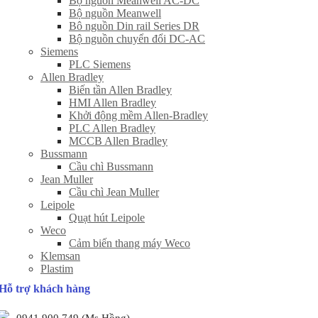
Bộ nguồn Meanwell AC-DC
Bộ nguồn Meanwell
Bô nguồn Din rail Series DR
Bộ nguồn chuyển đổi DC-AC
Siemens
PLC Siemens
Allen Bradley
Biến tần Allen Bradley
HMI Allen Bradley
Khởi động mềm Allen-Bradley
PLC Allen Bradley
MCCB Allen Bradley
Bussmann
Cầu chì Bussmann
Jean Muller
Cầu chì Jean Muller
Leipole
Quạt hút Leipole
Weco
Cảm biến thang máy Weco
Klemsan
Plastim
Hỗ trợ khách hàng
0941 900 749 (Ms Hồng)