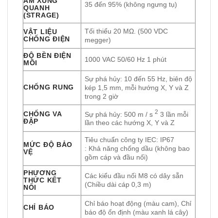
ẨM XUNG
35 đến 95% (không ngưng tụ)
QUANH
(STRAGE)
Tối thiểu 20 MΩ. (500 VDC
VẬT LIỆU
CHỐNG ĐIỆN
megger)
ĐỘ BỀN ĐIỆN
1000 VAC 50/60 Hz 1 phút
MÔI
Sự phá hủy: 10 đến 55 Hz, biên độ
CHỐNG RUNG
kép 1,5 mm, mỗi hướng X, Y và Z
trong 2 giờ
2
CHỐNG VA
Sự phá hủy: 500 m / s
3 lần mỗi
ĐẬP
lần theo các hướng X, Y và Z
Tiêu chuẩn công ty IEC: IP67
MỨC ĐỘ BẢO
: Khả năng chống dầu (không bao
VỆ
gồm cáp và đầu nối)
PHƯƠNG
Các kiểu đầu nối M8 có dây sẵn
THỨC KẾT
(Chiều dài cáp 0,3 m)
NỐI
Chỉ báo hoạt động (màu cam), Chỉ
CHỈ BÁO
báo độ ổn định (màu xanh lá cây)