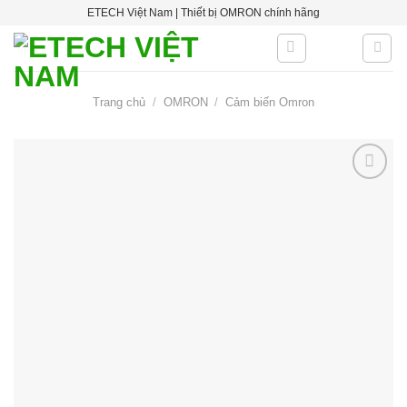
Skip
ETECH Việt Nam | Thiết bị OMRON chính hãng
to
content
Trang chủ
/
OMRON
/
Cảm biến Omron
Add to
wishlist