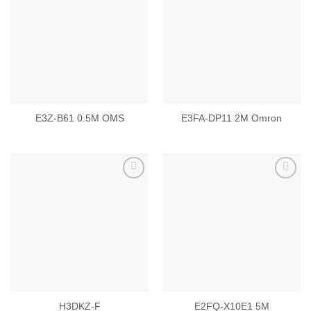
Add to
Add to
wishlist
wishlist
E3Z-B61 0.5M OMS
E3FA-DP11 2M Omron
Add to
Add to
wishlist
wishlist
H3DKZ-F
E2FQ-X10E1 5M