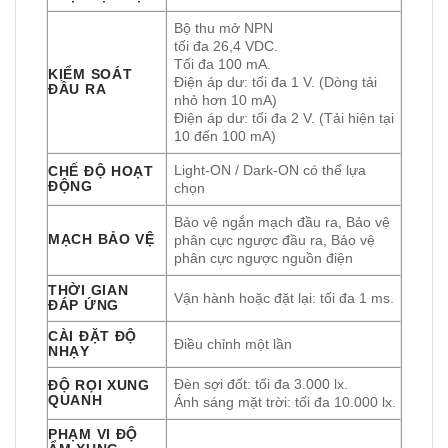
Bộ thu mở NPN
tối đa 26,4 VDC.
Tối đa 100 mA.
KIỂM SOÁT
Điện áp dư: tối đa 1 V. (Dòng tải
ĐẦU RA
nhỏ hơn 10 mA)
Điện áp dư: tối đa 2 V. (Tải hiện tại
10 đến 100 mA)
Light-ON / Dark-ON có thể lựa
CHẾ ĐỘ HOẠT
ĐỘNG
chọn
Bảo vệ ngắn mạch đầu ra, Bảo vệ
MẠCH BẢO VỆ
phân cực ngược đầu ra, Bảo vệ
phân cực ngược nguồn điện
THỜI GIAN
Vận hành hoặc đặt lại: tối đa 1 ms.
ĐÁP ỨNG
CÀI ĐẶT ĐỘ
Điều chỉnh một lần
NHẠY
Đèn sợi đốt: tối đa 3.000 lx.
ĐỘ RỌI XUNG
QUANH
Ánh sáng mặt trời: tối đa 10.000 lx.
PHẠM VI ĐỘ