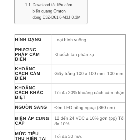
Download tài liệu cảm
biến quang Omron
dòng E3Z-D61K-M3J 0.3M
HÌNH DẠNG
Loại hình vuông
PHƯƠNG
PHÁP CẢM
Khuếch tán phản xạ
BIẾN
KHOẢNG
CÁCH CẢM
Giấy trắng 100 x 100 mm: 100 mm
BIẾN
KHOẢNG
CÁCH KHÁC
Tối đa 20% khoảng cách cảm nhận
BIỆT
NGUỒN SÁNG
Đèn LED hồng ngoại (860 nm)
12 đến 24 VDC ± 10% gợn (pp) Tối
ĐIỆN ÁP CUNG
CẤP
đa 10%.
MỨC TIÊU
Tối đa 30 mA.
THỤ HIỆN TẠI