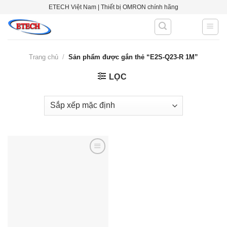
Skip
ETECH Việt Nam | Thiết bị OMRON chính hãng
to
content
Trang chủ
/
Sản phẩm được gắn thẻ “E2S-Q23-R 1M”
LỌC
Add to
wishlist