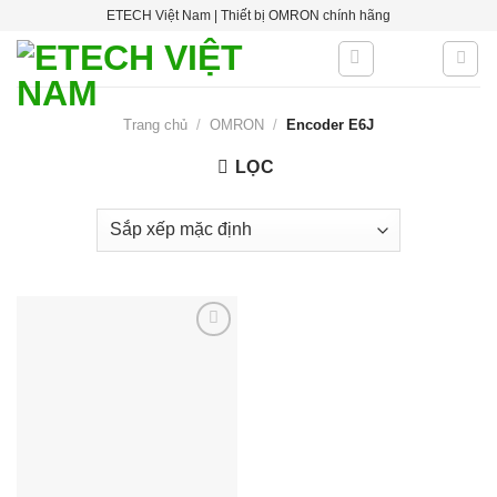
Skip
ETECH Việt Nam | Thiết bị OMRON chính hãng
to
content
Trang chủ
/
OMRON
/
Encoder E6J
LỌC
Add to
wishlist