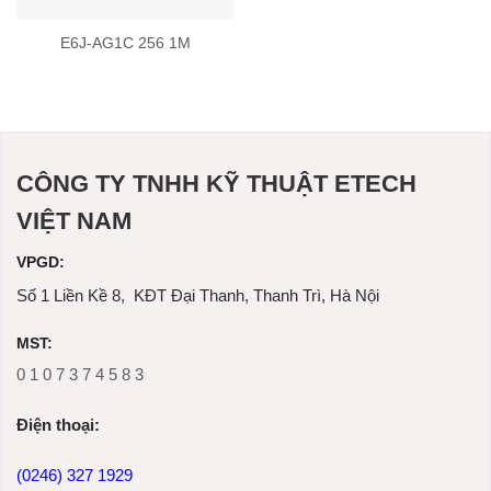
E6J-AG1C 256 1M
CÔNG TY TNHH KỸ THUẬT ETECH
VIỆT NAM
VPGD:
Số 1 Liền Kề 8, KĐT Đại Thanh, Thanh Trì, Hà Nội
MST:
0 1 0 7 3 7 4 5 8 3
Ðiện thoại:
(0246) 327 1929