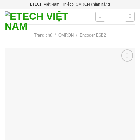
Skip
ETECH Việt Nam | Thiết bị OMRON chính hãng
to
content
Trang chủ
/
OMRON
/
Encoder E6B2
Add to
wishlist