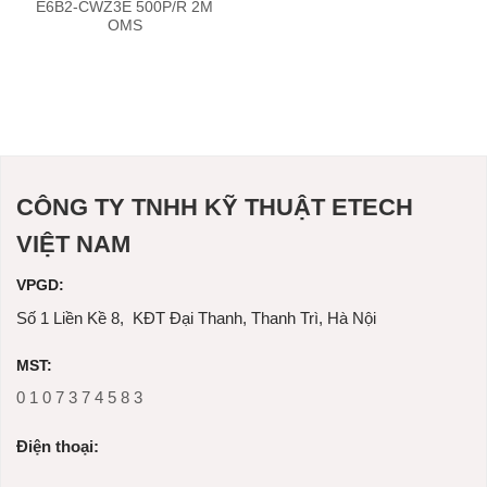
E6B2-CWZ3E 500P/R 2M
OMS
CÔNG TY TNHH KỸ THUẬT ETECH
VIỆT NAM
VPGD:
Số 1 Liền Kề 8, KĐT Đại Thanh, Thanh Trì, Hà Nội
MST:
0 1 0 7 3 7 4 5 8 3
Ðiện thoại: