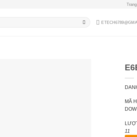
Trang
ETECH6789@GMA
E6
DANH
Add to
wishlist
MÃ H
DOWN
LƯỢT
11