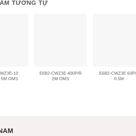
HẨM TƯƠNG TỰ
Add to
Add to
Add
wishlist
wishlist
wish
CWZ3E-10
E6B2-CWZ3E 400P/R
E6B2-CWZ3E 60P
R 5M OMS
2M OMS
0.5M
 NAM