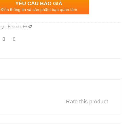
YÊU CẦU BÁO GIÁ
Điền thông tin và sản phẩm bạn quan tâm
mục:
Encoder E6B2
Rate this product