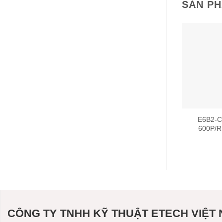
SẢN P
E6B2-
600P/
CÔNG TY TNHH KỸ THUẬT ETECH VIỆT