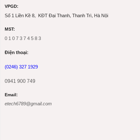
VPGD:
Số 1 Liền Kề 8, KĐT Đại Thanh, Thanh Trì, Hà Nội
MST:
0 1 0 7 3 7 4 5 8 3
Ðiện thoại:
(0246) 327 1929
0941 900 749
Email:
etech6789@gmail.com