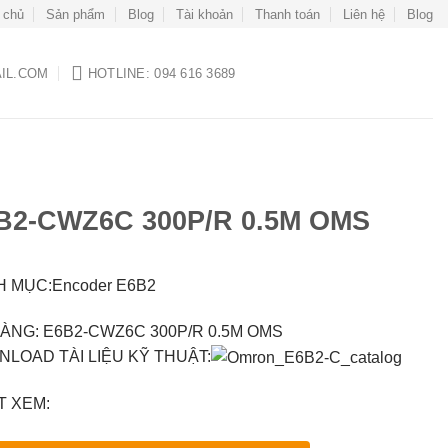
 chủ
Sản phẩm
Blog
Tài khoản
Thanh toán
Liên hệ
Blog
IL.COM
HOTLINE: 094 616 3689
B2-CWZ6C 300P/R 0.5M OMS
 MỤC:Encoder E6B2
ÀNG: E6B2-CWZ6C 300P/R 0.5M OMS
LOAD TÀI LIỆU KỸ THUẬT:
 XEM: